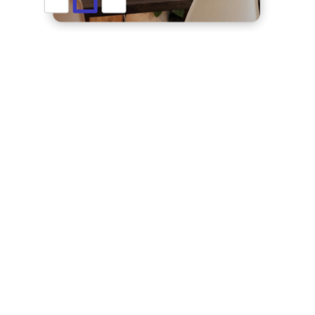
Technologie
souveraine
d’intelligence
stratégique.
Découvrez
Prevyo,
le moteur