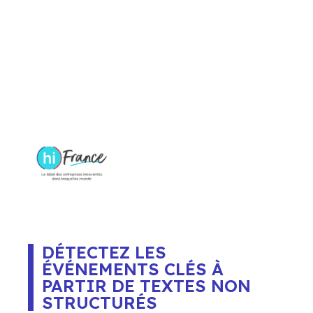
technologique développé par
Emvista. Il permet de
structurer automatiquement
100 % de l’information
contenue dans un texte
,
qu’elle soit issue de sources
ouvertes ou internes.
DÉTECTEZ LES
ÉVÉNEMENTS CLÉS À
PARTIR DE TEXTES NON
STRUCTURÉS