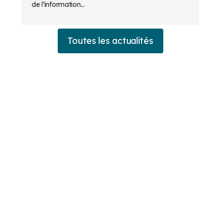
de l’information...
Toutes les actualités
UNE QUESTION ? UNE
DÉMO ?
Prénom et Nom *
Téléphone *
E-mail