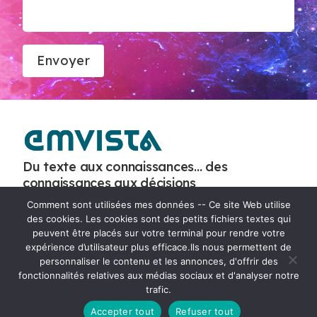
V
e
u
i
l
l
e
Du texte aux connaissances… des
z
connaissances aux décisions
l
Comment sont utilisées mes données -- Ce site Web utilise
a
des cookies. Les cookies sont des petits fichiers textes qui
+33 4 65 84 17 10
i
peuvent être placés sur votre terminal pour rendre votre
s
expérience d’utilisateur plus efficace.Ils nous permettent de
Immeuble Le 610 – Bâtiment D
personnaliser le contenu et les annonces, d'offrir des
s
10, rue Louis Breguet
fonctionnalités relatives aux médias sociaux et d'analyser notre
e
34830 Jacou – France
trafic.
r
Emvista recrute
Accepter tout
Refuser tout