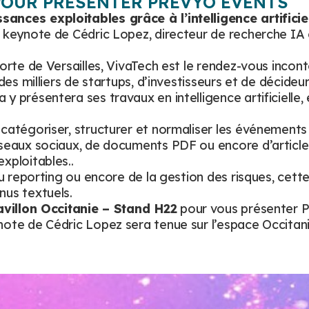
 POUR PRÉSENTER PREVYO EVENTS
ances exploitables grâce à l’intelligence artificie
 keynote de Cédric Lopez, directeur de recherche IA c
Porte de Versailles, VivaTech est le rendez-vous incon
 des milliers de startups, d’investisseurs et de décide
 présentera ses travaux en intelligence artificielle, 
catégoriser, structurer et normaliser les événements 
éseaux sociaux, de documents PDF ou encore d’articl
xploitables..
u reporting ou encore de la gestion des risques, cette
nus textuels.
avillon Occitanie – Stand H22
pour vous présenter P
ote de Cédric Lopez sera tenue sur l’espace Occitanie 