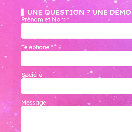
UNE QUESTION ? UNE DÉMO
Prénom et Nom *
Téléphone *
Société
Message